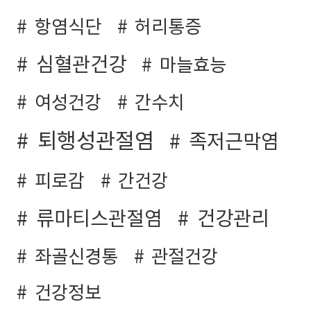
항염식단
허리통증
심혈관건강
마늘효능
여성건강
간수치
퇴행성관절염
족저근막염
피로감
간건강
류마티스관절염
건강관리
좌골신경통
관절건강
건강정보