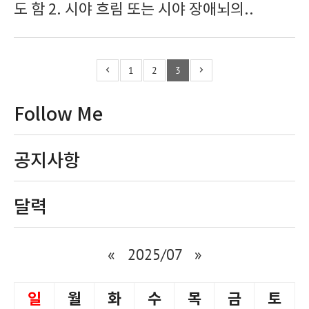
도 함 2. 시야 흐림 또는 시야 장애뇌의..
1
2
3
Follow Me
공지사항
달력
«
2025/07
»
일
월
화
수
목
금
토