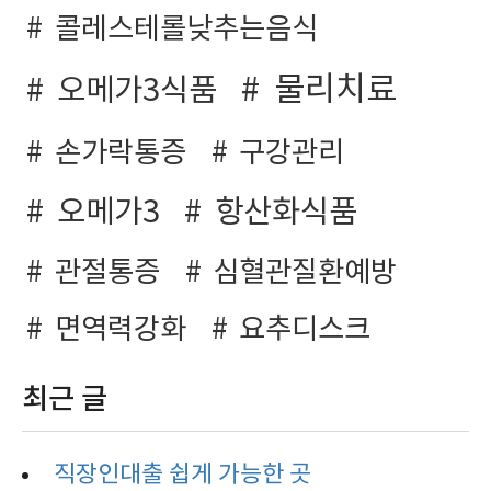
콜레스테롤낮추는음식
물리치료
오메가3식품
손가락통증
구강관리
오메가3
항산화식품
관절통증
심혈관질환예방
면역력강화
요추디스크
최근 글
직장인대출 쉽게 가능한 곳