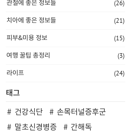
(26)
관절에 좋은 정보들
(21)
치아에 좋은 정보들
(15)
피부&미용 정보
(3)
여행 꿀팁 총정리
(24)
라이프
태그
건강식단
손목터널증후군
말초신경병증
간해독