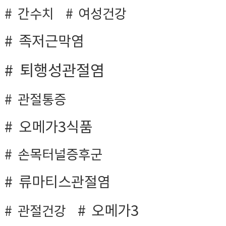
간수치
여성건강
족저근막염
퇴행성관절염
관절통증
오메가3식품
손목터널증후군
류마티스관절염
오메가3
관절건강