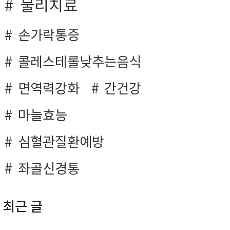
물리치료
손가락통증
콜레스테롤낮추는음식
면역력강화
간건강
마늘효능
심혈관질환예방
좌골신경통
최근 글