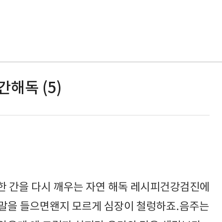
간해독 (5)
곤한 간을 다시 깨우는 자연 해독 레시피건강검진에
 말을 들으면왠지 모르게 심장이 철렁하죠.음주는