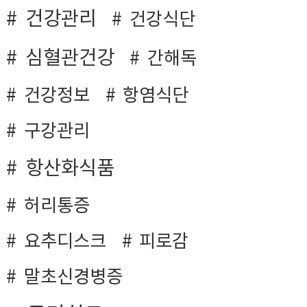
건강관리
건강식단
심혈관건강
간해독
건강정보
항염식단
구강관리
항산화식품
허리통증
요추디스크
피로감
말초신경병증