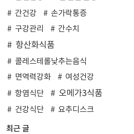
간건강
손가락통증
구강관리
간수치
항산화식품
콜레스테롤낮추는음식
면역력강화
여성건강
오메가3식품
항염식단
건강식단
요추디스크
최근 글