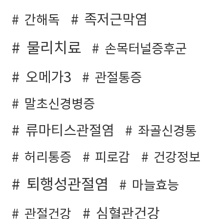
족저근막염
간해독
물리치료
손목터널증후군
오메가3
관절통증
말초신경병증
류마티스관절염
좌골신경통
허리통증
피로감
건강정보
퇴행성관절염
마늘효능
심혈관건강
관절건강