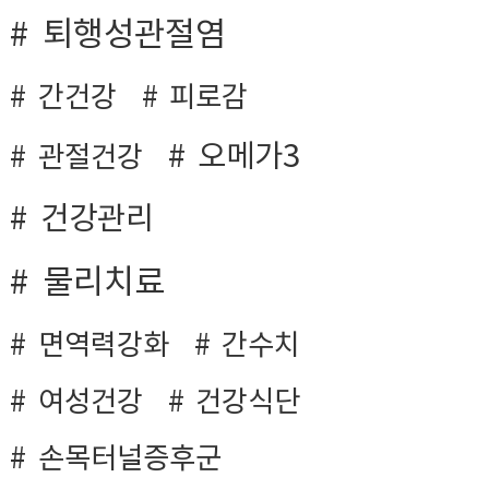
퇴행성관절염
간건강
피로감
오메가3
관절건강
건강관리
물리치료
면역력강화
간수치
여성건강
건강식단
손목터널증후군