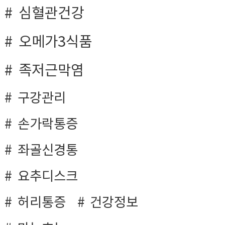
심혈관건강
오메가3식품
족저근막염
구강관리
손가락통증
좌골신경통
요추디스크
허리통증
건강정보