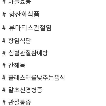
마늘효능
항산화식품
류마티스관절염
항염식단
심혈관질환예방
간해독
콜레스테롤낮추는음식
말초신경병증
관절통증