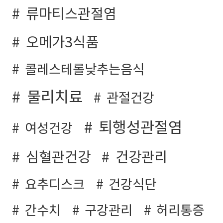
류마티스관절염
오메가3식품
콜레스테롤낮추는음식
물리치료
관절건강
퇴행성관절염
여성건강
심혈관건강
건강관리
요추디스크
건강식단
간수치
구강관리
허리통증