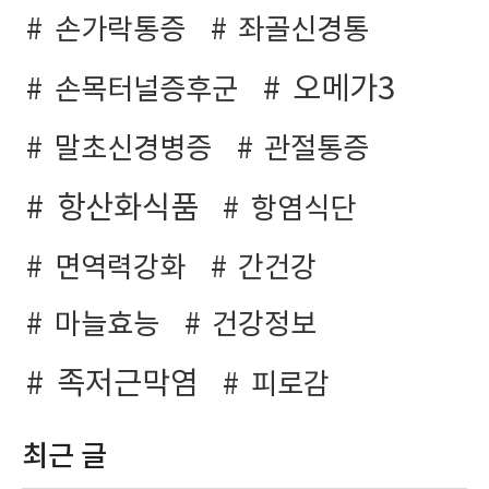
손가락통증
좌골신경통
오메가3
손목터널증후군
말초신경병증
관절통증
항산화식품
항염식단
면역력강화
간건강
마늘효능
건강정보
족저근막염
피로감
최근 글