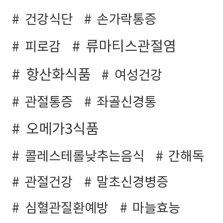
건강식단
손가락통증
류마티스관절염
피로감
항산화식품
여성건강
관절통증
좌골신경통
오메가3식품
콜레스테롤낮추는음식
간해독
관절건강
말초신경병증
심혈관질환예방
마늘효능