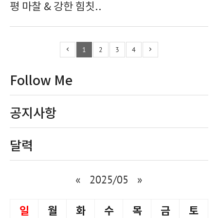
평 마찰 & 강한 힘칫..
1
2
3
4
Follow Me
공지사항
달력
«
2025/05
»
일
월
화
수
목
금
토