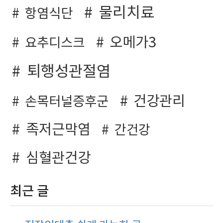
물리치료
항염식단
오메가3
요추디스크
퇴행성관절염
건강관리
손목터널증후군
족저근막염
간건강
심혈관건강
최근 글