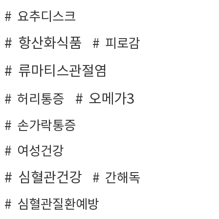
요추디스크
항산화식품
피로감
류마티스관절염
오메가3
허리통증
손가락통증
여성건강
심혈관건강
간해독
심혈관질환예방