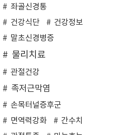
좌골신경통
건강식단
건강정보
말초신경병증
물리치료
관절건강
족저근막염
손목터널증후군
면역력강화
간수치