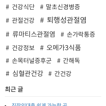
건강식단
말초신경병증
퇴행성관절염
관절건강
류마티스관절염
손가락통증
오메가3식품
건강정보
손목터널증후군
간해독
심혈관건강
간건강
최근 글
직장인대출 쉽게 가능한 곳