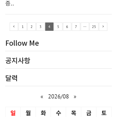
증..
1
2
3
4
5
6
7
···
25
Follow Me
공지사항
달력
«
2026/08
»
일
월
화
수
목
금
토