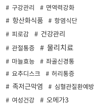
구강관리
면역력강화
항산화식품
항염식단
건강관리
피로감
물리치료
관절통증
마늘효능
좌골신경통
요추디스크
허리통증
족저근막염
심혈관질환예방
오메가3
여성건강