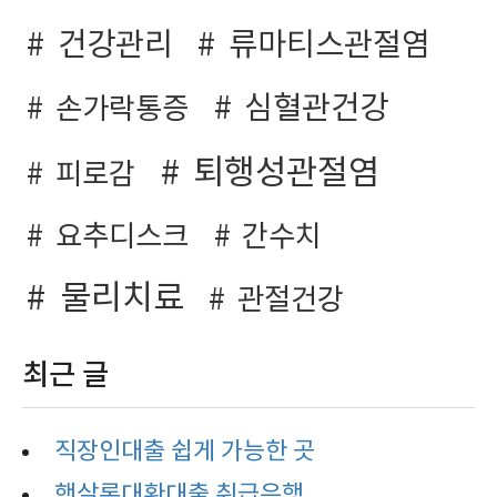
건강관리
류마티스관절염
심혈관건강
손가락통증
퇴행성관절염
피로감
요추디스크
간수치
물리치료
관절건강
최근 글
직장인대출 쉽게 가능한 곳
햇살론대환대출 취급은행