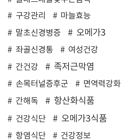
구강관리
마늘효능
오메가3
말초신경병증
좌골신경통
여성건강
족저근막염
간건강
손목터널증후군
면역력강화
항산화식품
간해독
오메가3식품
건강식단
항염식단
건강정보