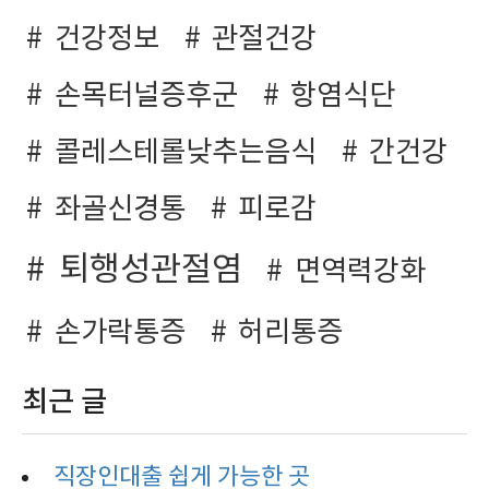
건강정보
관절건강
손목터널증후군
항염식단
콜레스테롤낮추는음식
간건강
좌골신경통
피로감
퇴행성관절염
면역력강화
손가락통증
허리통증
최근 글
직장인대출 쉽게 가능한 곳