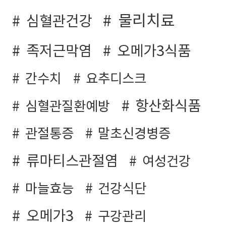
물리치료
심혈관건강
족저근막염
오메가3식품
간수치
요추디스크
항산화식품
심혈관질환예방
관절통증
말초신경병증
류마티스관절염
여성건강
마늘효능
건강식단
오메가3
구강관리