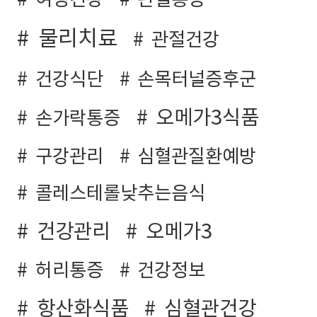
여성건강
관절통증
물리치료
관절건강
건강식단
손목터널증후군
오메가3식품
손가락통증
구강관리
심혈관질환예방
콜레스테롤낮추는음식
건강관리
오메가3
허리통증
건강정보
항산화식품
심혈관건강