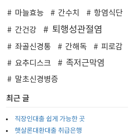
마늘효능
간수치
항염식단
퇴행성관절염
간건강
좌골신경통
간해독
피로감
족저근막염
요추디스크
말초신경병증
최근 글
직장인대출 쉽게 가능한 곳
햇살론대환대출 취급은행