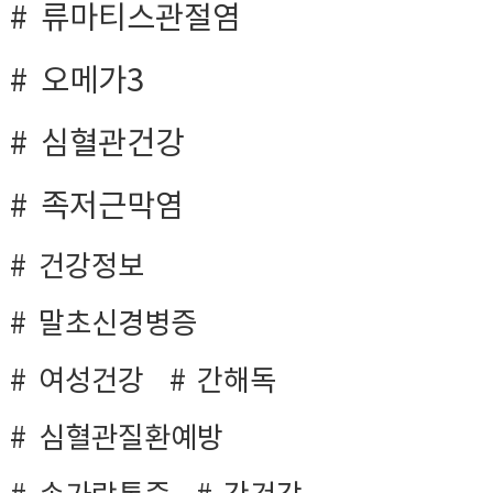
류마티스관절염
오메가3
심혈관건강
족저근막염
건강정보
말초신경병증
여성건강
간해독
심혈관질환예방