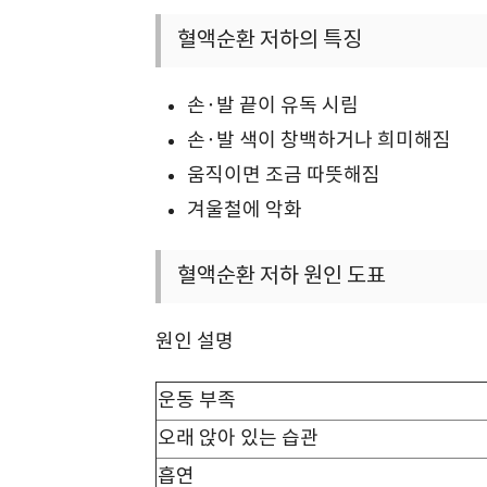
혈액순환 저하의 특징
손·발 끝이 유독 시림
손·발 색이 창백하거나 희미해짐
움직이면 조금 따뜻해짐
겨울철에 악화
혈액순환 저하 원인 도표
원인 설명
운동 부족
오래 앉아 있는 습관
흡연