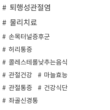
퇴행성관절염
물리치료
손목터널증후군
허리통증
콜레스테롤낮추는음식
관절건강
마늘효능
관절통증
건강식단
좌골신경통