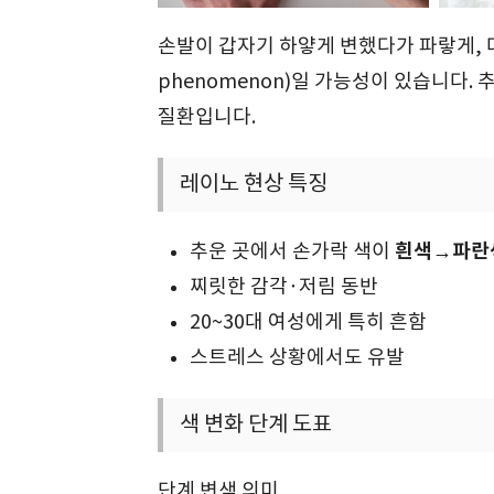
손발이 갑자기 하얗게 변했다가 파랗게, 다
phenomenon)일 가능성이 있습니다.
질환입니다.
레이노 현상 특징
흰색→파란
추운 곳에서 손가락 색이
찌릿한 감각·저림 동반
20~30대 여성에게 특히 흔함
스트레스 상황에서도 유발
색 변화 단계 도표
단계 변색 의미