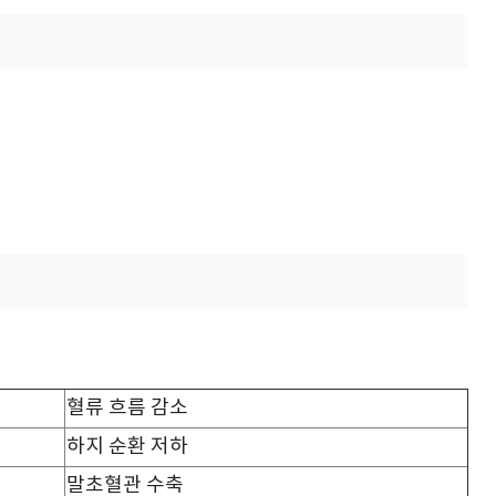
혈류 흐름 감소
하지 순환 저하
말초혈관 수축