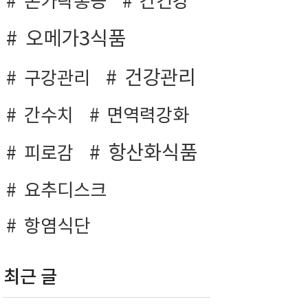
손가락통증
간건강
오메가3식품
건강관리
구강관리
간수치
면역력강화
항산화식품
피로감
요추디스크
항염식단
최근 글