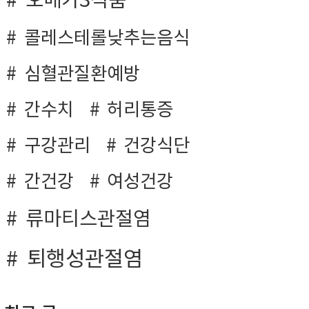
오메가3식품
콜레스테롤낮추는음식
심혈관질환예방
간수치
허리통증
구강관리
건강식단
간건강
여성건강
류마티스관절염
퇴행성관절염