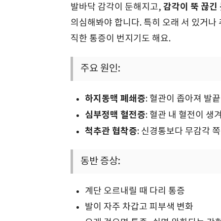
감각이 뚝 끊긴
발바닥 감각이 둔해지고,
의심해봐야 합니다. 특히 오래 서 있거나 
직한 통증이 번지기도 해요.
주요 원인:
하지동맥 폐쇄증
: 혈관이 좁아져 발
심부정맥 혈전증
: 혈관 내 혈전이 생
척추관 협착증
: 신경통보다 무감각 쪽
동반 증상:
계단 오르내릴 때 다리 통증
발이 자주 차갑고 피부색 변화