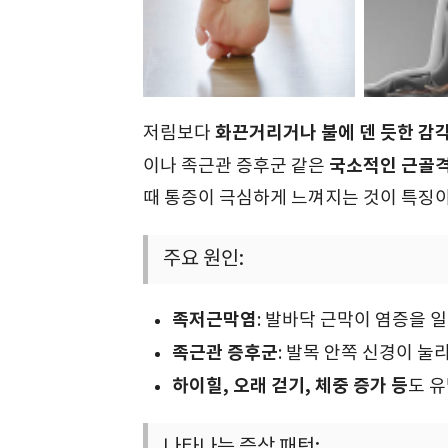
화끈거리거나 불에 덴 듯한 감
저림보다
국소적인 근골격
이나 족근관 증후군 같은
때 통증이 극심하게 느껴지는 것이 특징
주요 원인:
족저근막염
: 발바닥 근막이 염증을 
족근관 증후군
: 발목 안쪽 신경이 눌
하이힐, 오래 걷기, 체중 증가 등
도 유
나타나는 증상 패턴: