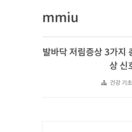
mmiu
발바닥 저림증상 3가지 
상 신
건강 기