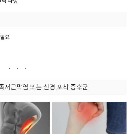
헐적 파행
 필요
– 족저근막염 또는 신경 포착 증후군