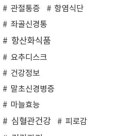
관절통증
항염식단
좌골신경통
항산화식품
요추디스크
건강정보
말초신경병증
마늘효능
심혈관건강
피로감