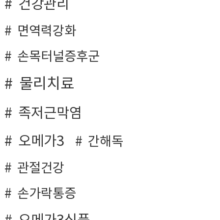
건강관리
면역력강화
손목터널증후군
물리치료
족저근막염
오메가3
간해독
관절건강
손가락통증