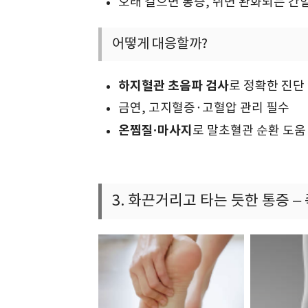
오래 걸으면 통증, 쉬면 완화되는 간
어떻게 대응할까?
하지혈관 초음파 검사
로 정확한 진단
금연, 고지혈증·고혈압 관리 필수
온찜질·마사지
로 말초혈관 순환 도움
3. 화끈거리고 타는 듯한 통증 