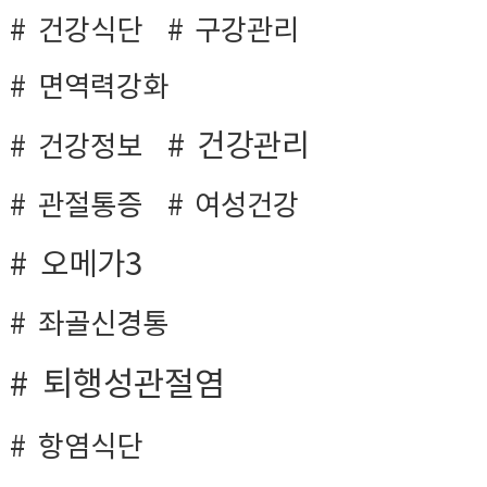
건강식단
구강관리
면역력강화
건강관리
건강정보
관절통증
여성건강
오메가3
좌골신경통
퇴행성관절염
항염식단