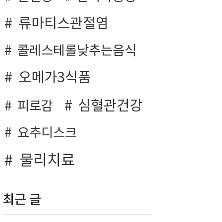
류마티스관절염
콜레스테롤낮추는음식
오메가3식품
심혈관건강
피로감
요추디스크
물리치료
최근 글