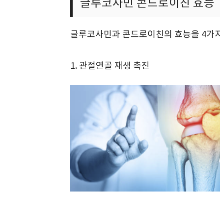
글루코사민 콘드로이친 효능
글루코사민과 콘드로이친의 효능을 4가지
1. 관절연골 재생 촉진