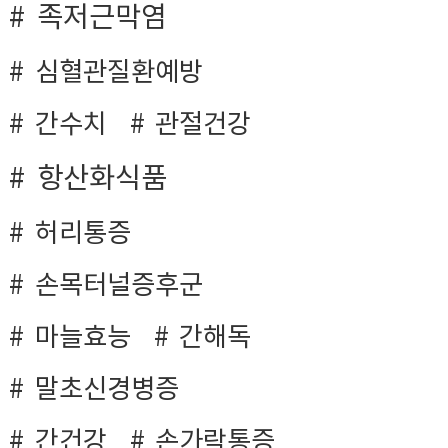
족저근막염
심혈관질환예방
간수치
관절건강
항산화식품
허리통증
손목터널증후군
마늘효능
간해독
말초신경병증
간건강
손가락통증