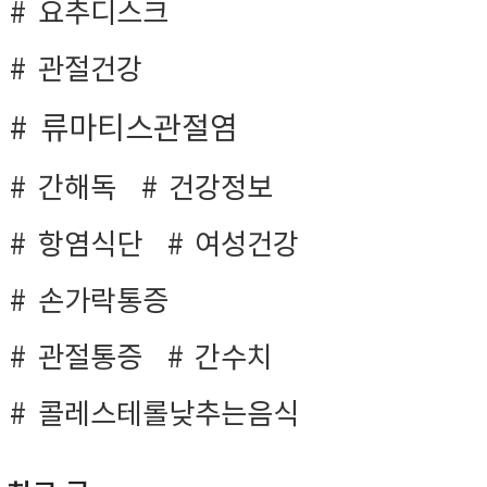
요추디스크
관절건강
류마티스관절염
간해독
건강정보
항염식단
여성건강
손가락통증
관절통증
간수치
콜레스테롤낮추는음식