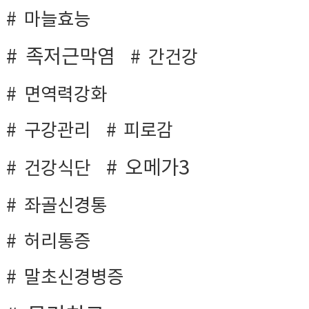
마늘효능
족저근막염
간건강
면역력강화
구강관리
피로감
오메가3
건강식단
좌골신경통
허리통증
말초신경병증