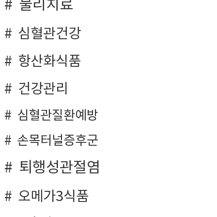
물리치료
심혈관건강
항산화식품
건강관리
심혈관질환예방
손목터널증후군
퇴행성관절염
오메가3식품