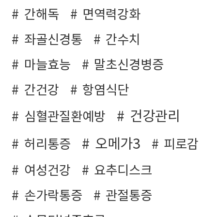
간해독
면역력강화
좌골신경통
간수치
마늘효능
말초신경병증
간건강
항염식단
건강관리
심혈관질환예방
오메가3
허리통증
피로감
여성건강
요추디스크
손가락통증
관절통증