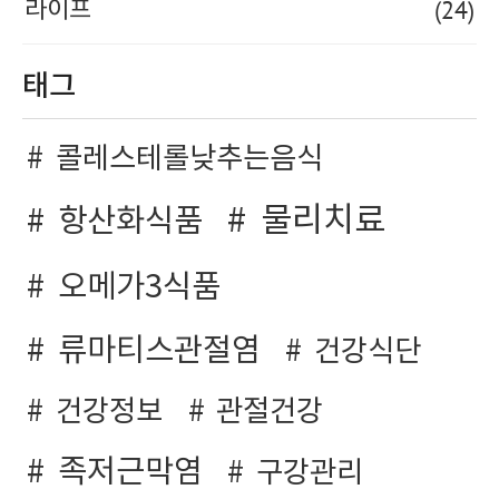
(24)
라이프
태그
콜레스테롤낮추는음식
물리치료
항산화식품
오메가3식품
류마티스관절염
건강식단
건강정보
관절건강
족저근막염
구강관리