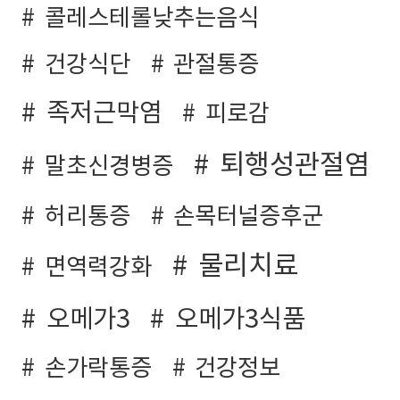
콜레스테롤낮추는음식
건강식단
관절통증
족저근막염
피로감
퇴행성관절염
말초신경병증
허리통증
손목터널증후군
물리치료
면역력강화
오메가3
오메가3식품
손가락통증
건강정보