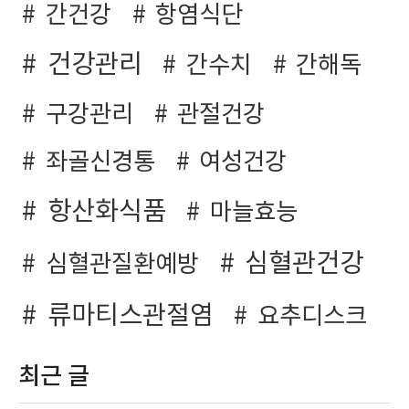
간건강
항염식단
건강관리
간수치
간해독
구강관리
관절건강
좌골신경통
여성건강
항산화식품
마늘효능
심혈관건강
심혈관질환예방
류마티스관절염
요추디스크
최근 글