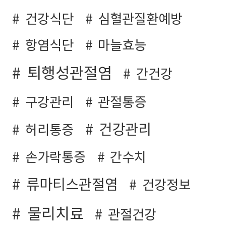
건강식단
심혈관질환예방
항염식단
마늘효능
퇴행성관절염
간건강
구강관리
관절통증
건강관리
허리통증
손가락통증
간수치
류마티스관절염
건강정보
물리치료
관절건강