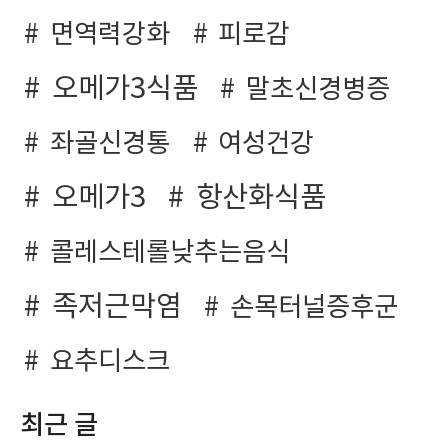
면역력강화
피로감
오메가3식품
말초신경병증
좌골신경통
여성건강
오메가3
항산화식품
콜레스테롤낮추는음식
족저근막염
손목터널증후군
요추디스크
최근 글